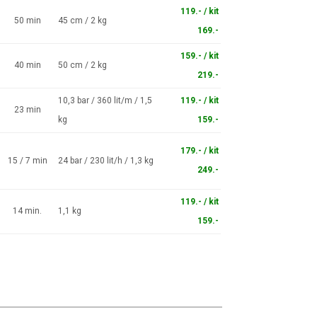
119.- / kit
50 min
45 cm / 2 kg
169.-
159.- / kit
40 min
50 cm / 2 kg
219.-
10,3 bar / 360 lit/m / 1,5
119.- / kit
23 min
kg
159.-
179.- / kit
15 / 7 min
24 bar / 230 lit/h / 1,3 kg
249.-
119.- / kit
14 min.
1,1 kg
159.-