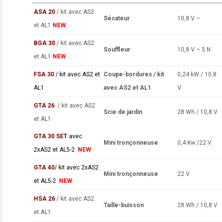
ASA 20
/ kit avec AS2
Sécateur
10,8 V –
et AL1
NEW
BGA 30
/ kit avec AS2
Souffleur
10,8 V – 5 N
et AL1
NEW
FSA 30
/ kit avec AS2 et
Coupe-bordures / kit
0,24 kW / 10,8
AL1
avec AS2 et AL1
V
GTA 26
/ kit avec AS2
Scie de jardin
28 Wh / 10,8 V
et AL1
GTA 30 SET
avec
Mini tronçonneuse
0,4 Kw /22 V
2xAS2 et AL5-2
NEW
GTA 40
/ kit avec 2xAS2
Mini tronçonneuse
22 V
et AL5-2
NEW
HSA 26
/ kit avec AS2
Taille-buisson
28 Wh / 10,8 V
et AL1