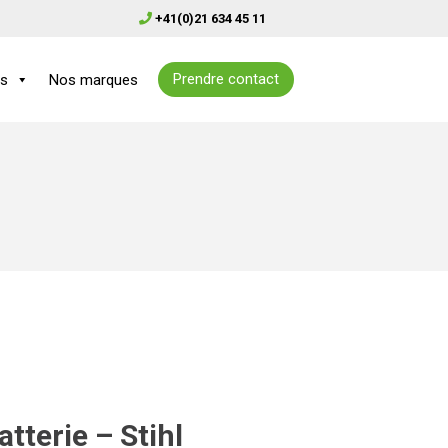
+41(0)21 634 45 11
Prendre contact
es
Nos marques
tterie – Stihl