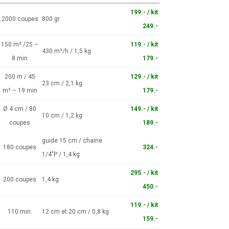
199.- / kit
2000 coupes
800 gr
249.-
150 m² /25 –
119.- / kit
430 m³/h / 1,5 kg
8 min
179.-
200 m / 45
129.- / kit
23 cm / 2,1 kg
m³ – 19 min
179.-
Ø 4 cm / 80
149.- / kit
10 cm / 1,2 kg
coupes
189.-
guide 15 cm / chaine
180 coupes
324.-
1/4″P / 1,4 kg
295.- / kit
200 coupes
1,4 kg
450.-
119.- / kit
110 min.
12 cm et 20 cm / 0,8 kg
159.-