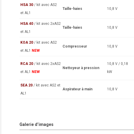
HSA 30
/ kit
avec AS2
Taille-haies
10,8 V
et AL1
HSA 40
/ kit
avec 2xAS2
Taille-haies
10,8 V
et AL1
KOA 20
/ kit avec AS2
Compresseur
10,8 V
et AL1
NEW
RCA 20
/ kit avec 2xAS2
10,8 V / 0,18
Nettoyeur à pression
et AL1
NEW
kW
SEA
20
/ kit avec AS2 et
Aspirateur à main
10,8 V
AL1
Galerie d’images