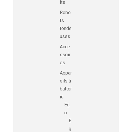
its
Robo
ts
tonde
uses
Acce
ssoir
es
Appar
eils à
batter
ie
Eg
o
E
g