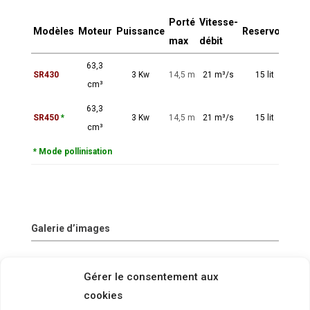
Porté
Vitesse-
Modèles
Moteur
Puissance
Reservoir
Poi
max
débit
63,3
SR430
3 Kw
14,5 m
21 m³/s
15 lit
12,2
cm³
63,3
SR450
*
3 Kw
14,5 m
21 m³/s
15 lit
12,8
cm³
* Mode pollinisation
Galerie d’images
Gérer le consentement aux
cookies