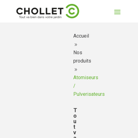
Accueil
9
Nos
produits
9
Atomiseurs
/
Pulverisateurs
T
o
u
t
v
a