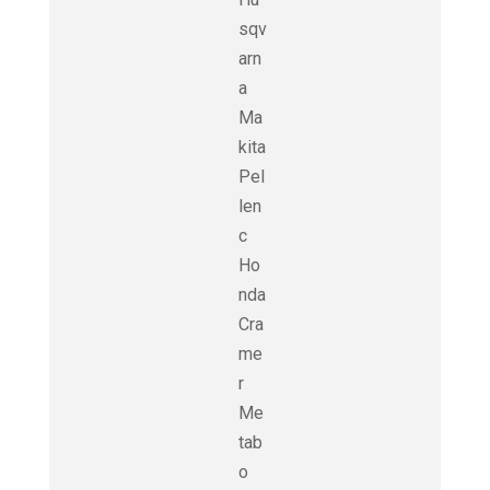
sqv
arn
a
Ma
kita
Pel
len
c
Ho
nda
Cra
me
r
Me
tab
o