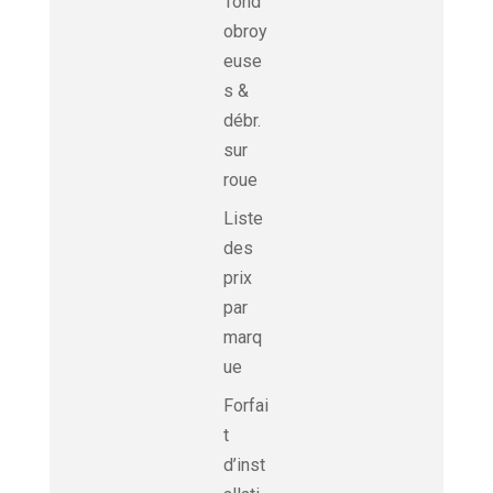
Tond
obroy
euse
s &
débr.
sur
roue
Liste
des
prix
par
marq
ue
Forfai
t
d’inst