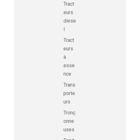
Tract
eurs
diese
l
Tract
eurs
à
esse
nce
Trans
porte
urs
Tronç
onne
uses