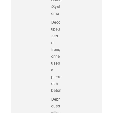
iSyst
ème
Déco
upeu
ses
et
tronç
onne
uses
à
pierre
et à
béton
Débr
ouss
ailleu