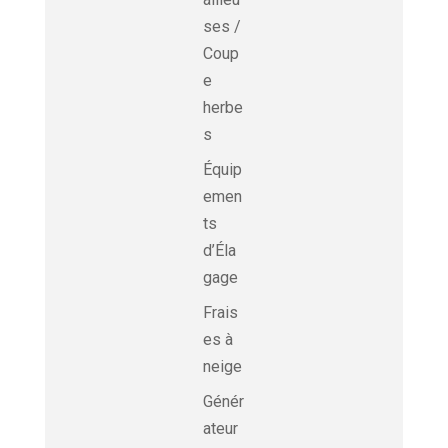
ses /
Coup
e
herbe
s
Équip
emen
ts
d’Éla
gage
Frais
es à
neige
Génér
ateur