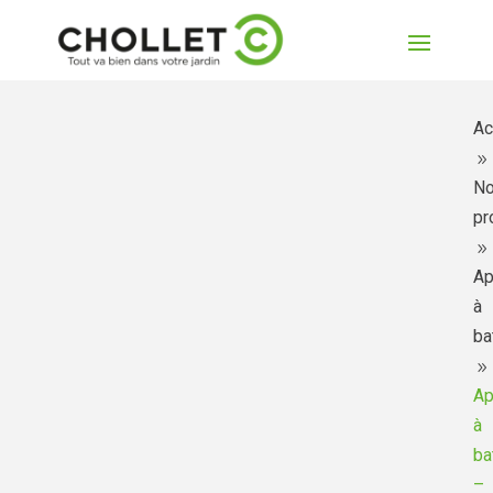
Ac
9
N
pr
9
Ap
à
ba
9
Ap
à
ba
–