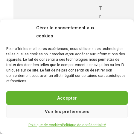
T
r
a
Gérer le consentement aux
c
cookies
t
e
Pour offrir les meilleures expériences, nous utilisons des technologies
telles que les cookies pour stocker et/ou accéder aux informations des
u
appareils. Le fait de consentir à ces technologies nous permettra de
r
traiter des données telles que le comportement de navigation ou les ID
uniques sur ce site. Le fait de ne pas consentir ou de retirer son
s
consentement peut avoir un effet négatif sur certaines caractéristiques
à
et fonctions.
e
s
Accepter
s
Voir les préférences
e
n
Politique de cookies
Politique de confidentialité
c